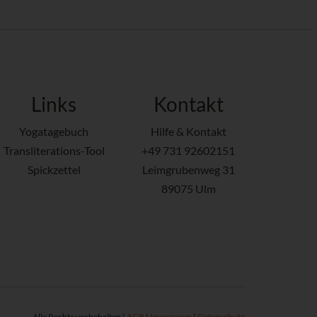
Links
Kontakt
Yogatagebuch
Hilfe & Kontakt
Transliterations-Tool
+49 731 92602151
Spickzettel
Leimgrubenweg 31
89075 Ulm
Alle Rechte vorbehalten |
AGB
|
Impressum
|
Datenschutz