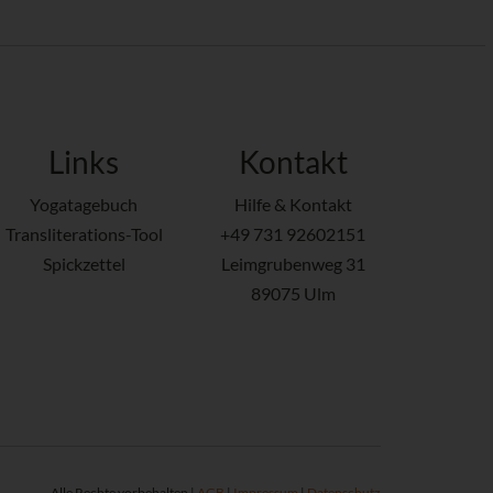
Links
Kontakt
Yogatagebuch
Hilfe & Kontakt
Transliterations-Tool
+49 731 92602151
Spickzettel
Leimgrubenweg 31
89075 Ulm
Alle Rechte vorbehalten |
AGB
|
Impressum
|
Datenschutz