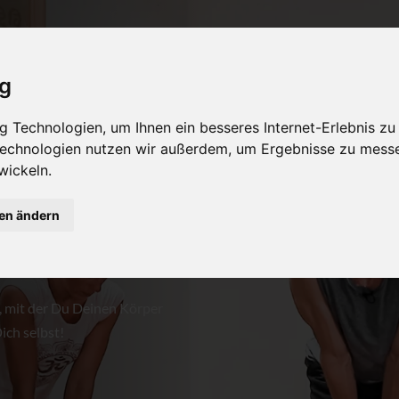
ig
 für den
 Technologien, um Ihnen ein besseres Internet-Erlebnis zu
 Technologien nutzen wir außerdem, um Ergebnisse zu mess
wickeln.
gen ändern
, mit der Du Deinen Körper
ich selbst!