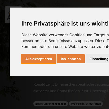
Ihre Privatsphäre ist uns wicht
Warm Up Sequenz
Diese Website verwendet Cookies und Targeting
besser an Ihre Bedürfnisse anzupassen. Diese
ganzen Körper
kommen oder um unsere Website weiter zu ent
Alle akzeptieren
Ich lehne ab
Einstellun
10 min
* Dr. Ronald Steiner
* Sara Buck
Abspielen
Beenden
Ronald zeigt Dir eine therapeutische Sequenz
aktivierst und Prana fließen lässt. Überzeug D
Erfahrungen
Weitere Informationen