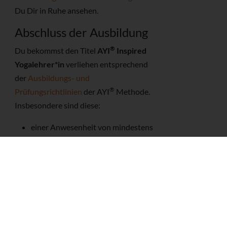
Du Dir in Ruhe ansehen.
Abschluss der Ausbildung
®
Du bekommst den Titel
AYI
Inspired
Yogalehrer*in
verliehen entsprechend
der
Ausbildungs- und
®
Prüfungsrichtlinien
der AYI
Methode.
Insbesondere sind diese:
einer Anwesenheit von mindestens
90%
erfolgreicher Teilnahme am
zugehörigen eLearning
erfolgreichem Abschluss der
begleitenden Themen des Modular
Therapy Course (MTC) (inkl.
eLearning)