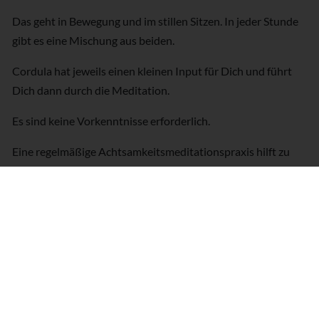
Das geht in Bewegung und im stillen Sitzen. In jeder Stunde
gibt es eine Mischung aus beiden.
Cordula hat jeweils einen kleinen Input für Dich und führt
Dich dann durch die Meditation.
Es sind keine Vorkenntnisse erforderlich.
Eine regelmäßige Achtsamkeitsmeditationspraxis hilft zu
einem gelasseneren Umgang mit Stress. Sie führt zu einer
besseren Gefühlsregulierung, besonders bei schwierigen
Gefühlen. Du lernst, Deine eigenen Bedürfnisse zu erkennen
und dadurch besser für Dich sorgen zu können.
© 2026 AYI®. All Rights Reserved.
AGB
Impressum
Datenschutz