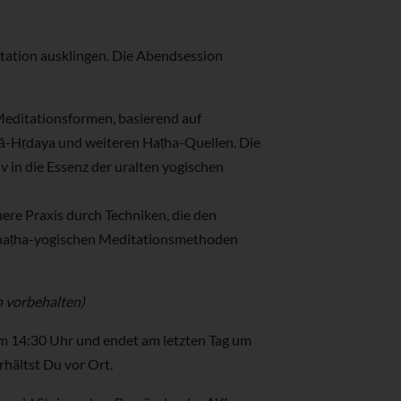
itation ausklingen. Die Abendsession
Meditationsformen, basierend auf
ā-Hṛdaya und weiteren Haṭha-Quellen. Die
tiv in die Essenz der uralten yogischen
nere Praxis durch Techniken, die den
 haṭha-yogischen Meditationsmethoden
n vorbehalten)
m 14:30 Uhr und endet am letzten Tag um
hältst Du vor Ort.