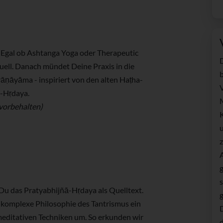
. Egal ob Ashtanga Yoga oder Therapeutic
duell. Danach mündet Deine Praxis in die
b
ṇāyāma - inspiriert von den alten Haṭha-
V
-Hṛdaya.
vorbehalten)
u
A
g
Du das Pratyabhijñā-Hṛdaya als Quelltext.
g
e komplexe Philosophie des Tantrismus ein
meditativen Techniken um. So erkunden wir