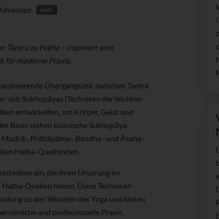
Advanced
mehr
z
 Tantra zu Haṭha – inspiriert vom
t für moderne Praxis.
 faszinierende Übergangszeit zwischen Tantra
er sich Sukhopāyas (Techniken der leichten
iken entwickelten, um Körper, Geist und
 der Basis stehen klassische Sukhopāya-
e Mudrā-, Prāṇāyāma-, Bandha- und Āsana-
lten Haṭha-Quelltexten.
echniken ein, die ihren Ursprung im
 Haṭha-Quellen haben. Diese Techniken
bindung zu den Wurzeln des Yoga und bieten
R
persönliche und professionelle Praxis.