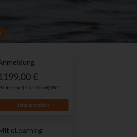
g
Anmeldung
1199,00 €
St-frei gem. § 4 Nr. 21a) bb) UStG.
Jetzt anmelden
Mit eLearning