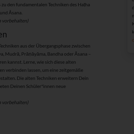
s zu den fundamentalen Techniken des Haṭha
und Āsana.
n vorbehalten)
en
 Techniken aus der Übergangsphase zwischen
āya, Mudrā, Prāṇāyāma, Bandha oder Āsana –
en kannst. Lerne, wie sich diese alten
n verbinden lassen, um eine zeitgemäße
stalten. Die alten Techniken erweitern Dein
bieten Deinen Schüler*innen neue
n vorbehalten)