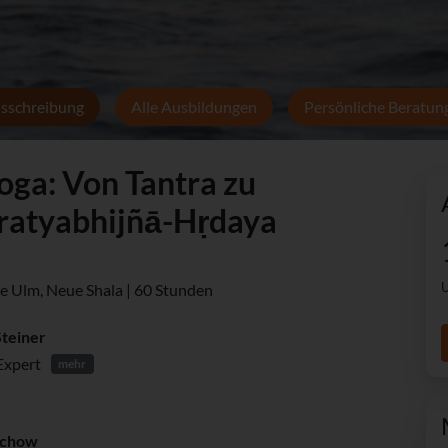
sschreibung
Alle Ausbildungen
Persönliche Beratun
oga: Von Tantra zu
ratyabhijñā-Hṛdaya
U
ute Ulm, Neue Shala | 60 Stunden
Steiner
Expert
mehr
nchow