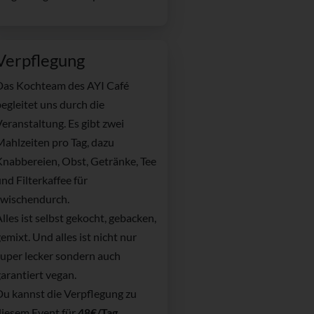
Verpflegung
Das Kochteam des AYI Café
egleitet uns durch die
eranstaltung. Es gibt zwei
Mahlzeiten pro Tag, dazu
Knabbereien, Obst, Getränke, Tee
nd Filterkaffee für
zwischendurch.
lles ist selbst gekocht, gebacken,
emixt. Und alles ist nicht nur
super lecker sondern auch
arantiert vegan.
Du kannst die Verpflegung zu
diesem Event für
48€/Tag