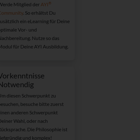
®
Werde Mitglied der
AYI
Community
. So erhältst Du
usätzlich ein
eLearning für Deine
optimale Vor- und
Nachbereitung. Nutze so das
Modul für Deine AYI Ausbildung.
Vorkenntnisse
Notwendig
Um diesen Schwerpunkt zu
besuchen, besuche bitte zuerst
einen anderen Schwerpunkt
Deiner Wahl, oder nach
ücksprache. Die Philosophie ist
tiefgründig und komplex!