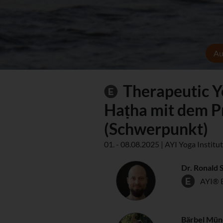
Au
Therapeutic Y
Haṭha mit dem P
(Schwerpunkt)
01. - 08.08.2025 | AYI Yoga Instit
Dr. Ronald 
AYI® 
Bärbel Mü