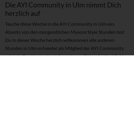
Die AYI Community in Ulm nimmt Dich
herzlich auf
Tauche diese Woche in die AYI Community in Ulm ein.
Abseits von den morgendlichen Mysore Style Stunden bist
Du in dieser Woche herzlich willkommen alle anderen
Stunden in Ulm entweder als Mitglied der AYI Community
oder als Gast kostenlos teilzunehmen. Relaxe im Yogi Café
bei Yogi Tee und leckerem Essen.
Keine DropIn- und Probe-Stunden
möglich
Die Mysore Woche basiert auf einem kontinuierlichen Üben
im Team von Dir und der LehrerIn. Daher ist es hier nicht
möglich einzelne Morgende zu buchen.
Termine