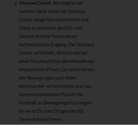
Vinyasa Count:
Am beginn der
zweiten Serie weist der
Vinyasa
Count einige Besonderheiten auf.
Diese zu meistern gibt Dir und
Deinen Schüler*innen einen
authentischen Zugang. Der Vinyasa
Count vermittelt, ähnlich wie bei
einer Musikpartitur, die Melodie der
körperlichen Praxis. Du wirst lernen,
wie Bewegungen und Atem
miteinander verschmelzen und wo
die entscheidenden Punkte für
Innehalt im Bewegungsfluss liegen.
So wirst Du zum Dirigenten für
Deine Schüler*innen.
Anpassen der Haltungen:
Du wirst
lernen wie Du die anspruchsvollen