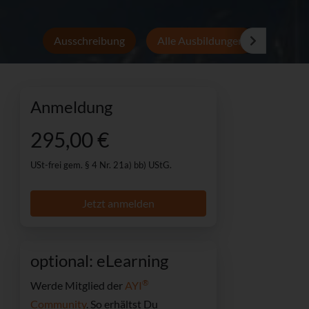
Ausschreibung
Alle Ausbildungen
Persön
Anmeldung
295,00 €
USt-frei gem. § 4 Nr. 21a) bb) UStG.
Jetzt anmelden
optional: eLearning
®
Werde Mitglied der
AYI
Community
. So erhältst Du