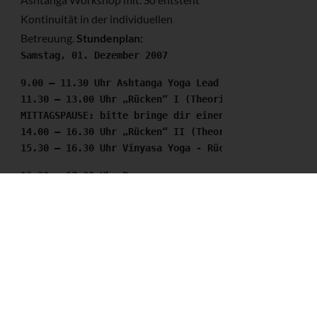
Kontinuität in der individuellen
Betreuung.
Stundenplan:
Samstag, 01. Dezember 2007
9.00 – 11.30 Uhr Ashtanga Yoga Lead Class
11.30 – 13.00 Uhr „Rücken“ I (Theorie und Praxis)
MITTAGSPAUSE: bitte bringe dir einen kleinen Imbiss 
14.00 – 16.30 Uhr „Rücken“ II (Theorie)
15.30 – 16.30 Uhr Vinyasa Yoga - Rücken II (Praxis)
16.30 – 17.30 Uhr Pranayama
Sonntag, 02. Dezember 2007
8.00 – 9.00 Uhr Pranayama
9.00 – 11.30 Uhr Mysore Style
11.30 – 13.30 Uhr „Rücken“ III (Theorie und Praxis)
MITTAGSPAUSE: bitte bringe dir einen kleinen Imbiss 
14.00 – 15.30 Uhr „Rücken“ IV (Theorie)