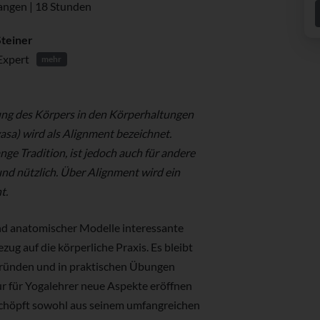
langen | 18 Stunden
Steiner
Expert
mehr
ung des Körpers in den Körperhaltungen
sa) wird als Alignment bezeichnet.
ge Tradition, ist jedoch auch für andere
nd nützlich. Über Alignment wird ein
t.
nd anatomischer Modelle interessante
ug auf die körperliche Praxis. Es bleibt
gründen und in praktischen Übungen
ur für Yogalehrer neue Aspekte eröffnen
 schöpft sowohl aus seinem umfangreichen