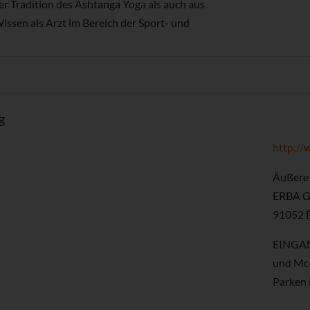
der Tradition des Ashtanga Yoga als auch aus
ssen als Arzt im Bereich der Sport- und
g
http:/
Äußere 
ERBA G
91052 
EINGAN
und Mc-
Parken 