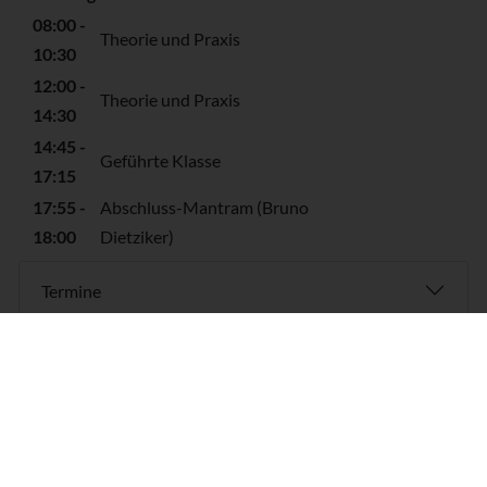
08:00 -
Theorie und Praxis
10:30
12:00 -
Theorie und Praxis
14:30
14:45 -
Geführte Klasse
17:15
17:55 -
Abschluss-Mantram (Bruno
18:00
Dietziker)
Termine
Karte und Wegbeschreibung