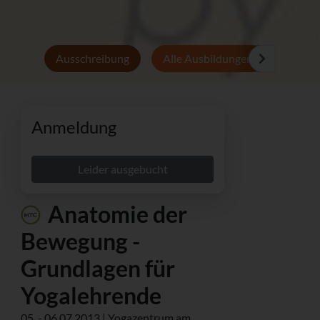
Ausschreibung
Alle Ausbildungen
Persön
Anmeldung
Leider ausgebucht
Anatomie der
Bewegung -
Grundlagen für
Yogalehrende
05. - 06.07.2013 | Yogazentrum am