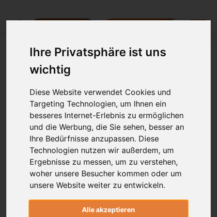
Ausschreibung
Alle Ausbildungen
Persön
Ihre Privatsphäre ist uns
Anmeldung
wichtig
Diese Website verwendet Cookies und
Leider ausgebucht
Targeting Technologien, um Ihnen ein
besseres Internet-Erlebnis zu ermöglichen
und die Werbung, die Sie sehen, besser an
Ihre Bedürfnisse anzupassen. Diese
Technologien nutzen wir außerdem, um
Rücken und
Ergebnisse zu messen, um zu verstehen,
Körperhaltung - Die
woher unsere Besucher kommen oder um
unsere Website weiter zu entwickeln.
Polarität des
Lebens
Alle akzeptieren