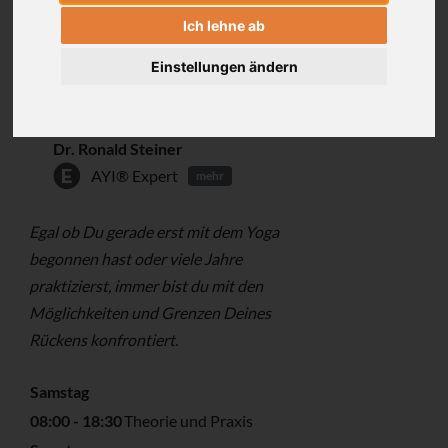
06. - 07.02.2015 | | 15 Stunden
Ich lehne ab
Einstellungen ändern
Dr. Ronald Steiner
AYI® Expert
mehr
Egal ob Du gerade erst mit dem Yoga
begonnen hast oder viele Jahre
praktizierst, immer bist du mit den
Möglichkeiten und Grenzen Deines
Rückens konfrontiert.
Samstag
08:00 - 18:30
Theorie und Praxis