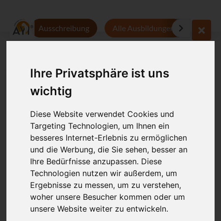
Ausschreibung
Alle Ausbildungen
Persön
Anmeldung
Ihre Privatsphäre ist uns
wichtig
Leider ausgebucht
Diese Website verwendet Cookies und
Targeting Technologien, um Ihnen ein
besseres Internet-Erlebnis zu ermöglichen
und die Werbung, die Sie sehen, besser an
Anatomie der
Ihre Bedürfnisse anzupassen. Diese
Technologien nutzen wir außerdem, um
Bewegung -
Ergebnisse zu messen, um zu verstehen,
Grundlagen für
woher unsere Besucher kommen oder um
unsere Website weiter zu entwickeln.
Yogalehrende