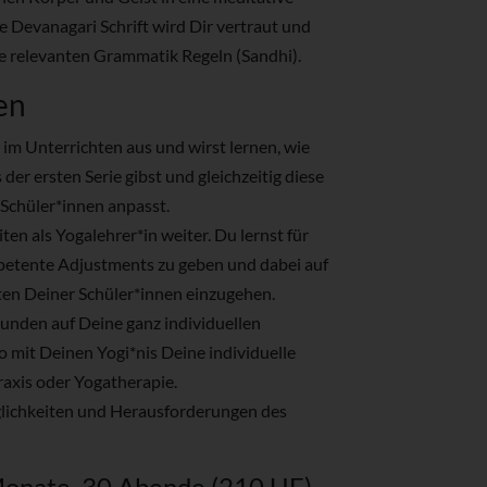
e Devanagari Schrift wird Dir vertraut und
e relevanten Grammatik Regeln (Sandhi).
en
m Unterrichten aus und wirst lernen, wie
 der ersten Serie gibst und gleichzeitig diese
Schüler*innen anpasst.
ten als Yogalehrer*in weiter. Du lernst für
mpetente Adjustments zu geben und dabei auf
ten Deiner Schüler*innen einzugehen.
tunden auf Deine ganz individuellen
o mit Deinen Yogi*nis Deine individuelle
raxis oder Yogatherapie.
lichkeiten und Herausforderungen des
Monate, 30 Abende (210 UE)