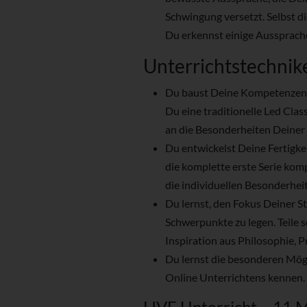
Schwingung versetzt. Selbst di
Du erkennst einige Aussprach
Unterrichtstechnik
Du baust Deine Kompetenzen i
Du eine traditionelle Led Class
an die Besonderheiten Deiner 
Du entwickelst Deine Fertigkei
die komplette erste Serie ko
die individuellen Besonderhei
Du lernst, den Fokus Deiner S
Schwerpunkte zu legen. Teile s
Inspiration aus Philosophie, P
Du lernst die besonderen Mög
Online Unterrichtens kennen.
LIVE Unterricht – 11 