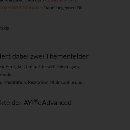
de der AYI® Methode
. Dabei begegnen Dir
raxis
riert dabei zwei Themenfelder
se Fertigkeit hat mittlerweile einen ganz
rende.
a:
Meditation, Rezitation, Philosophie und
®
nkte der
AYI
eAdvanced
s