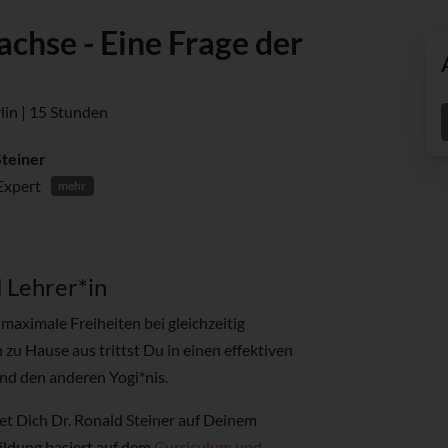
chse - Eine Frage der
rlin | 15 Stunden
Steiner
Expert
mehr
Lehrer*in
aximale Freiheiten bei gleichzeitig
zu Hause aus trittst Du in einen effektiven
nd den anderen Yogi*nis.
et Dich Dr. Ronald Steiner auf Deinem
ildung basiert auf dem
Curriculum und