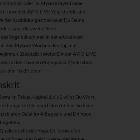
Selbstpraxis oder im Mysore Style Deine
teil an einer AYI
®
LIVE Yogastunde, die
ufe der Ausbildung entwickelst Du Deine
 oder sogar die zweite Serie.
e des Yoga bekommen in der eAdvanced
 in den Mysore Wochen den Tag mit
eginnen. Zusätzlich bietet Dir der AYI
®
LIVE
ebote zu den Themen Pranayama, Meditation
 aus den Traditionen.
nskrit
utra im Fokus. Kapitel 1 bis 3 wirst Du Wort
rechungen in Deinem Leben finden. So kann
nen klaren Geist im Alltag sein und Dir neue
lie geben.
e Quellsprache des Yoga. Du lernst eine
en Körper und Geist in eine meditative