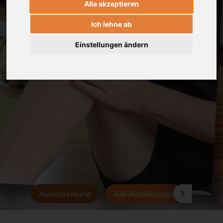
Alle akzeptieren
Ich lehne ab
Einstellungen ändern
Ausschreibung
Alle Ausbildungen
Persön