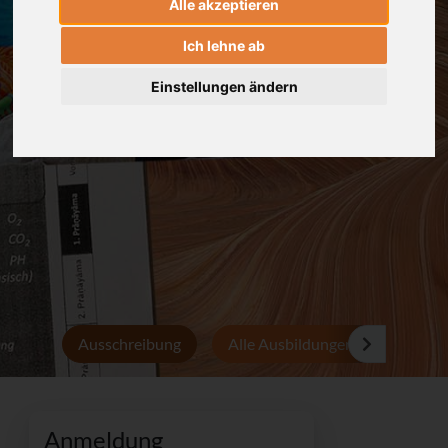
Alle akzeptieren
Ich lehne ab
Einstellungen ändern
Ausschreibung
Alle Ausbildungen
Persön
Anmeldung