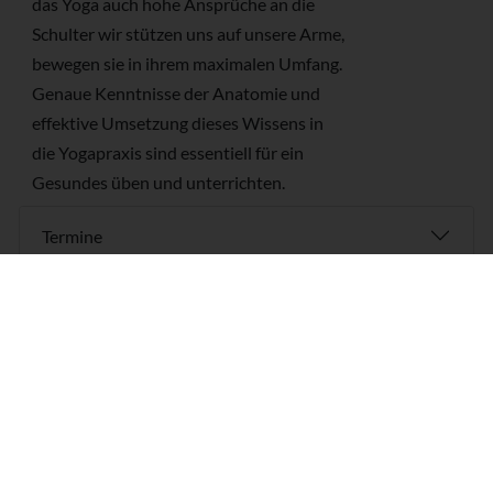
das Yoga auch hohe Ansprüche an die
Schulter wir stützen uns auf unsere Arme,
bewegen sie in ihrem maximalen Umfang.
Genaue Kenntnisse der Anatomie und
effektive Umsetzung dieses Wissens in
die Yogapraxis sind essentiell für ein
Gesundes üben und unterrichten.
Termine
Karte und Wegbeschreibung