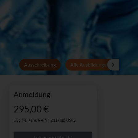
Ausschreibung
Alle Ausbildungen
Persön
Anmeldung
295,00 €
USt-frei gem. § 4 Nr. 21a) bb) UStG.
Leider ausgebucht