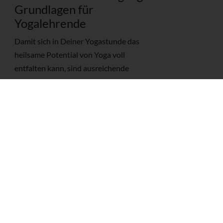
Grundlagen für
Yogalehrende
Damit sich in Deiner Yogastunde das
heilsame Potential von Yoga voll
entfalten kann, sind ausreichende
Kenntnisse über die Anatomie und
Physiologie des menschlichen Körpers
unerlässlich. Genau diese kannst Du auf
diesem Workshop entwickeln. Tauche ein
in das Wunderwerk des menschlichen
Körpers und lerne häufige
Schwierigkeiten in der Praxis gezielt
anzugehen.
Für wen ist ein Modular
Therapy Course (MTC)