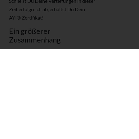
Schließt Du Deine Vertiefungen in dieser
Zeit erfolgreich ab, erhältst Du Dein
AYI® Zertifikat!
Ein größerer
Zusammenhang
Ronald zeigt in dieser Woche einen
größeren Zusammenhang der
Yogatherapie und Alignment. Diese
Weiterbildung ist einer von drei Teilen.
Tauche in alle drei Themen ein. Beginne
dabei mit Schulter (30.05. - 31.05.2020)
über Rücken (27.06. - 28.06.2020)
über bis zu den Händen (17.10. -
18.10.2020). Dieses Dreierpaket kostet
nur 795,00 €.