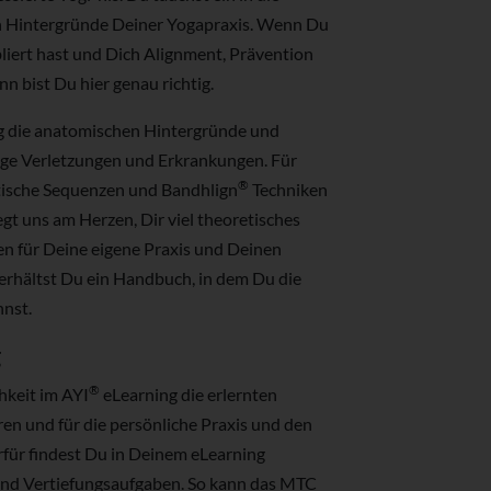
n Hintergründe Deiner Yogapraxis. Wenn Du
bliert hast und Dich Alignment, Prävention
n bist Du hier genau richtig.
ng die anatomischen Hintergründe und
fige Verletzungen und Erkrankungen. Für
®
tische Sequenzen und Bandhlign
Techniken
egt uns am Herzen, Dir viel theoretisches
en für Deine eigene Praxis und Deinen
 erhältst Du ein Handbuch, in dem Du die
nnst.
g
®
keit im AYI
eLearning die erlernten
eren und für die persönliche Praxis und den
rfür findest Du in Deinem eLearning
nd Vertiefungsaufgaben. So kann das MTC