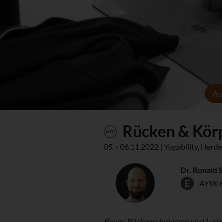
Au
Rücken & Kör
05. - 06.11.2022 | Yogability, Herd
Dr. Ronald 
AYI® 
Beuge Rückenschmerzen vor! Lerne,