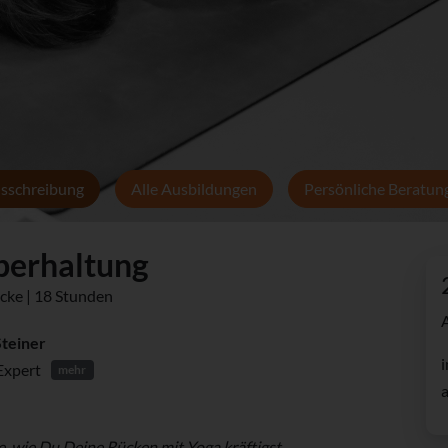
sschreibung
Alle Ausbildungen
Persönliche Beratun
perhaltung
ecke | 18 Stunden
Steiner
i
Expert
mehr
a
 wie Du Deine Rücken mit Yoga kräftigst,