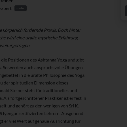
Steiner
Expert
mehr
e körperlich fordernde Praxis. Doch hinter
he wird eine uralte mystische Erfahrung
weitergetragen.
h die Positionen des Ashtanga Yoga und gibt
cks. So werden auch anspruchsvolle Übungen
ingebettet in die uralte Philosophie des Yoga.
u der spirituellen Dimension dieses
ald Steiner steht für traditionelles und
Als fortgeschrittener Praktiker ist er fest in
elt und gehört zu den wenigen von Sri K.
S Iyengar zertifizierten Lehrern. Ausgehend
gt er viel Wert auf genaue Ausrichtung für