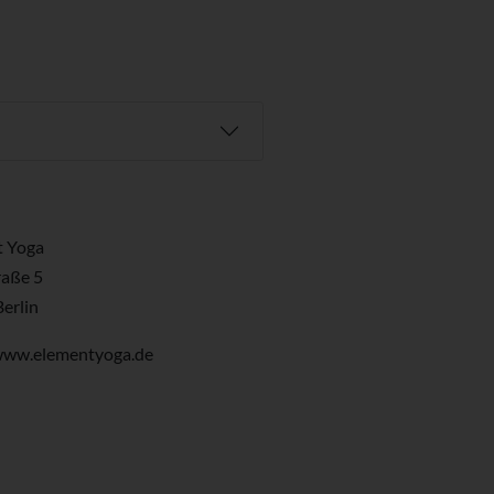
t Yoga
raße 5
erlin
/www.elementyoga.de