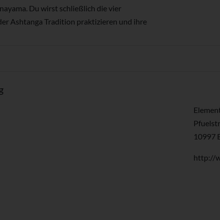
ayama. Du wirst schließlich die vier
er Ashtanga Tradition praktizieren und ihre
g
Elemen
Pfuelst
10997 B
http:/