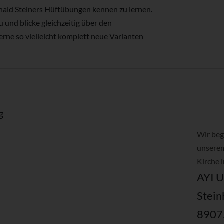
onald Steiners Hüftübungen kennen zu lernen.
und blicke gleichzeitig über den
erne so vielleicht komplett neue Varianten
g
Wir beg
unserem
Kirche 
AYI 
Stein
8907