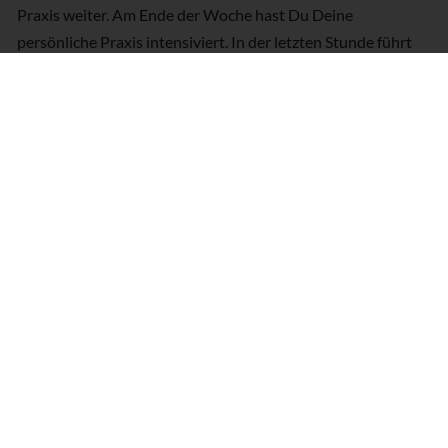
Praxis weiter. Am Ende der Woche hast Du Deine
persönliche Praxis intensiviert. In der letzten Stunde führt
Ronald wieder einzelne Phasen gemeinsam. Er zeigt so
besondere Techniken er im laufe der Woche für Dich für
wichtig hält. So endet die Woche gemeinsam mit einer
Abschluss-Meditation.
Termine
Karte und Wegbeschreibung