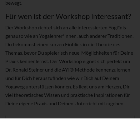
bewegt.
Für wen ist der Workshop interessant?
Der Workshop richtet sich an alle interessierten Yogi*nis
genauso wie an Yogalehrer*innen, auch anderer Traditionen.
Du bekommst einen kurzen Einblick in die Theorie des
Themas, bevor Du spielerisch neue Möglichkeiten für Deine
Praxis kennenlernst. Der Workshop eignet sich perfekt um
Dr. Ronald Steiner und die AYI® Methode kennenzulernen
und für Dich herauszufinden wie wir Dich auf Deinem
Yogaweg unterstützen können. Es liegt uns am Herzen, Dir
viel theoretisches Wissen und praktische Inspirationen für
Deine eigene Praxis und Deinen Unterricht mitzugeben.
Termine