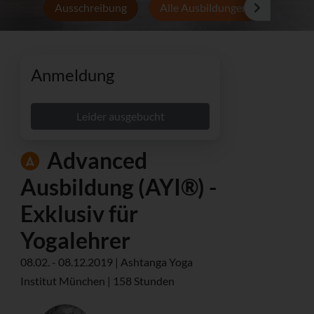
Ausschreibung
Alle Ausbildungen
Persön
Anmeldung
Leider ausgebucht
Advanced
Ausbildung (AYI®) -
Exklusiv für
Yogalehrer
08.02. - 08.12.2019 | Ashtanga Yoga
Institut München | 158 Stunden