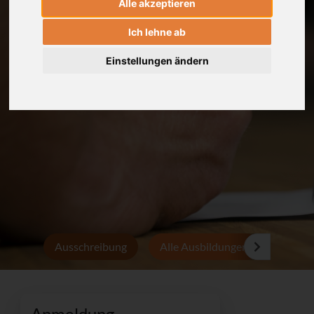
Alle akzeptieren
Ich lehne ab
Einstellungen ändern
Ausschreibung
Alle Ausbildungen
Persön
Anmeldung