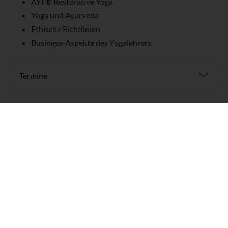
AYI ® Restorative Yoga
Yoga und Ayurveda
Ethische Richtlinien
Business-Aspekte des Yogalehrers
Termine
Karte und Wegbeschreibung