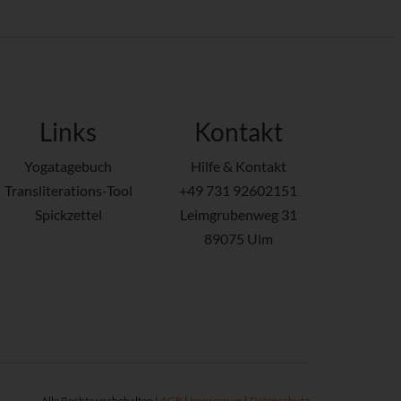
Links
Kontakt
Yogatagebuch
Hilfe & Kontakt
Transliterations-Tool
+49 731 92602151
Spickzettel
Leimgrubenweg 31
89075 Ulm
Alle Rechte vorbehalten |
AGB
|
Impressum
|
Datenschutz