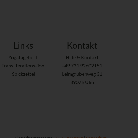
Links
Kontakt
Yogatagebuch
Hilfe & Kontakt
Transliterations-Tool
+49 731 92602151
Spickzettel
Leimgrubenweg 31
89075 Ulm
Alle Rechte vorbehalten |
AGB
|
Impressum
|
Datenschutz