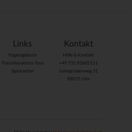
Links
Kontakt
Yogatagebuch
Hilfe & Kontakt
Transliterations-Tool
+49 731 92602151
Spickzettel
Leimgrubenweg 31
89075 Ulm
Alle Rechte vorbehalten |
AGB
|
Impressum
|
Datenschutz