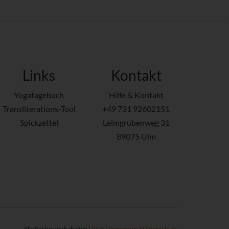
Links
Kontakt
Yogatagebuch
Hilfe & Kontakt
Transliterations-Tool
+49 731 92602151
Spickzettel
Leimgrubenweg 31
89075 Ulm
Alle Rechte vorbehalten |
AGB
|
Impressum
|
Datenschutz