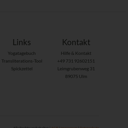
Links
Kontakt
Yogatagebuch
Hilfe & Kontakt
Transliterations-Tool
+49 731 92602151
Spickzettel
Leimgrubenweg 31
89075 Ulm
Alle Rechte vorbehalten |
AGB
|
Impressum
|
Datenschutz