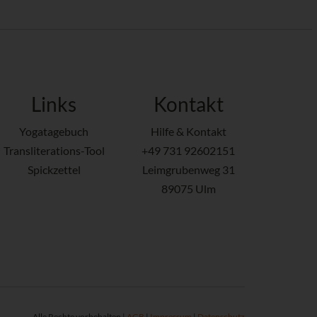
Links
Kontakt
Yogatagebuch
Hilfe & Kontakt
Transliterations-Tool
+49 731 92602151
Spickzettel
Leimgrubenweg 31
89075 Ulm
Alle Rechte vorbehalten |
AGB
|
Impressum
|
Datenschutz