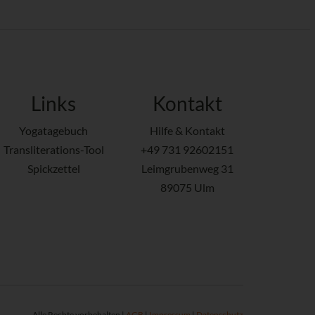
Links
Kontakt
Yogatagebuch
Hilfe & Kontakt
Transliterations-Tool
+49 731 92602151
Spickzettel
Leimgrubenweg 31
89075 Ulm
Alle Rechte vorbehalten |
AGB
|
Impressum
|
Datenschutz