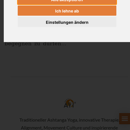
Ich lehne ab
®
AYI
Inspired
Einstellungen ändern
Das faszinierende für mich am Ashtanga
Yoga ist, sich jeden Tag neu erfahren und
begegnen zu dürfen…
Traditioneller Ashtanga Yoga, innovative Therapie,
Alignment, Movement Culture und inspirierende