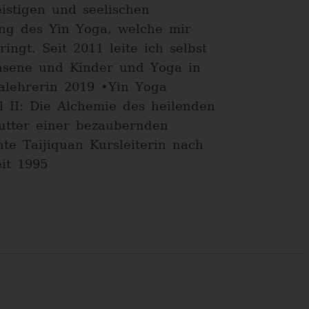
istigen und seelischen
ng des Yin Yoga, welche mir
ngt. Seit 2011 leite ich selbst
chsene und Kinder und Yoga in
alehrerin 2019 •Yin Yoga
l II: Die Alchemie des heilenden
utter einer bezaubernden
e Taijiquan Kursleiterin nach
it 1995