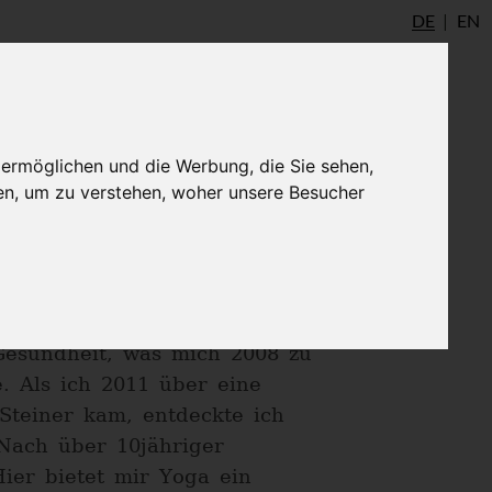
DE
EN
udio
AYInstitute Ulm
Shop
Login
 ermöglichen und die Werbung, die Sie sehen,
en, um zu verstehen, woher unsere Besucher
en unterschiedlichsten
t und Körperwahrnehmung bis
der Körperhaltung eines jeden
Gesundheit, was mich 2008 zu
. Als ich 2011 über eine
teiner kam, entdeckte ich
Nach über 10jähriger
Hier bietet mir Yoga ein