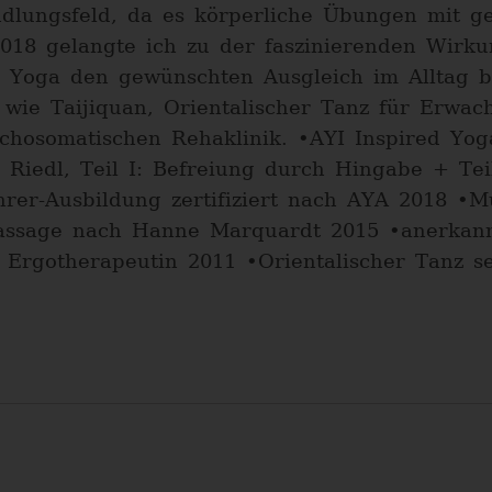
dlungsfeld, da es körperliche Übungen mit ge
018 gelangte ich zu der faszinierenden Wirku
Yoga den gewünschten Ausgleich im Alltag bri
 wie Taijiquan, Orientalischer Tanz für Erwa
ychosomatischen Rehaklinik. •AYI Inspired Yog
Riedl, Teil I: Befreiung durch Hingabe + Tei
rer-Ausbildung zertifiziert nach AYA 2018 •M
assage nach Hanne Marquardt 2015 •anerkannt
 Ergotherapeutin 2011 •Orientalischer Tanz se