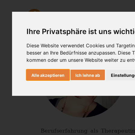
Ashtanga Yoga
Yogatherapie
Ihre Privatsphäre ist uns wicht
Diese Website verwendet Cookies und Targeting
besser an Ihre Bedürfnisse anzupassen. Diese
kommen oder um unsere Website weiter zu ent
Alle akzeptieren
Ich lehne ab
Einstellun
Berufserfahrung als Therapeutin