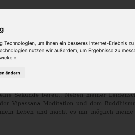
Philosophie
Workshops & Ausbildung
Online Yogast
ig
Heike Cossu
 Technologien, um Ihnen ein besseres Internet-Erlebnis zu
 Technologien nutzen wir außerdem, um Ergebnisse zu mess
wickeln.
Yoga und Meditation kamen erst vor 5 Jahre
intensiver. Bald war mir klar, dass ich mein
gen ändern
umkrempeln möchte und so bin ich seit Ende 
Achtsamkeit und Meditation selbständig und h
eine Sekunde bereut. Neben meiner Leidensch
der Vipassana Meditation und dem Buddhismu
mein Leben und macht es mir möglich meine