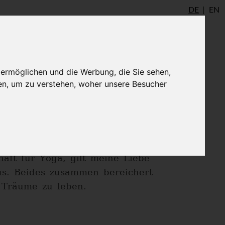
DE
EN
udio
AYInstitute Ulm
Shop
Login
 ermöglichen und die Werbung, die Sie sehen,
en, um zu verstehen, woher unsere Besucher
n in mein Leben, dafür umso
 Leben nochmals komplett
2014 als Lehrerin für Yoga,
abe diesen Schritt noch nicht
aft für Yoga, gilt meine Liebe
s. Beides zusammen bereichert
 Träume zu leben.