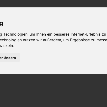
Philosophie
Workshops & Ausbildung
Online Yogast
ig
ia Esch
 Technologien, um Ihnen ein besseres Internet-Erlebnis zu
 Technologien nutzen wir außerdem, um Ergebnisse zu mess
wickeln.
in,Yogatherapeutin, Achtsamkeits und Meditat
gen ändern