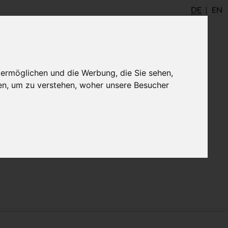
DE
EN
udio
AYInstitute Ulm
Shop
Login
 ermöglichen und die Werbung, die Sie sehen,
en, um zu verstehen, woher unsere Besucher
ionsleherin