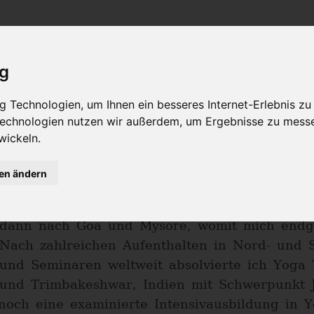
Philosophie
Workshops & Ausbildung
Online Yogast
ig
Regina Fritsche
 Technologien, um Ihnen ein besseres Internet-Erlebnis zu
 Technologien nutzen wir außerdem, um Ergebnisse zu mess
wickeln.
www.redschiyoga.com
Seit den 90er Jahren bin ich absolut begeist
gen ändern
Neunziger, nachdem ich regelmässig in Hamb
reiste ich das erste Mal mehrere Wochen nac
dann nach Goa und Mysore, womit mich endgül
Nach zahlreichen Aufenthalten in Nord- und 
und Seminaren weltweit absolvierte ich Yoga
und Trimbakeshwar, Indien mit Schwerpunkt J
h noch eine examinierte Intensivausbildung i