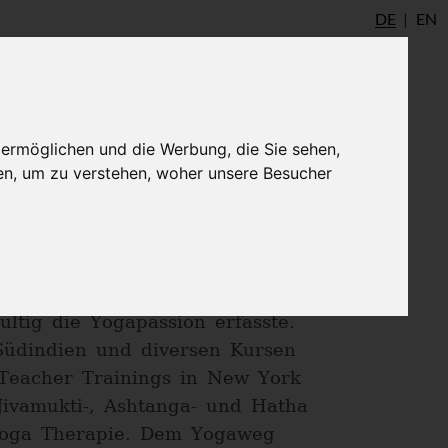
DE
EN
udio
AYInstitute Ulm
Shop
Login
 ermöglichen und die Werbung, die Sie sehen,
en, um zu verstehen, woher unsere Besucher
erter Yoga Fan! Ende der
urg und New York praktizierte,
h Rishikesh in Nordindien,
tig die Yogapassion erfasste.
Südindien und diversen Kursen
 Teacher Trainings in New York
ivamukti-, Ashtanga- und Hatha
n Yoga Therapie. Dem Yogaweg