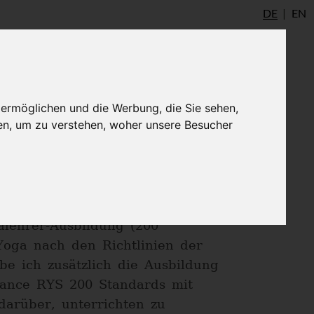
DE
EN
udio
AYInstitute Ulm
Shop
Login
 ermöglichen und die Werbung, die Sie sehen,
en, um zu verstehen, woher unsere Besucher
05. Nach langem Überlegen
ne große Leidenschaft zu
lten Erfahrungen mit anderen
alehrer-Ausbildung (200
oga nach den Richtlinien der
be ich zusätzlich die Ausbildung
iance RYS 200 Standards mit
darüber, unterrichten zu