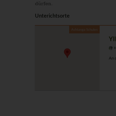
dürfen.
Unterichtsorte
Ashtanga Schulen
YI
R
An 