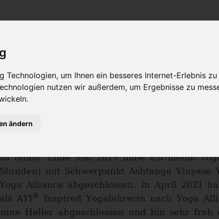
Philosophie
Workshops & Ausbildung
Online Yogast
ig
Rejane Bager
 Technologien, um Ihnen ein besseres Internet-Erlebnis zu
 Technologien nutzen wir außerdem, um Ergebnisse zu mess
®
AYI
Inspired
Rehlingen-Siersburg
www.yogainloerzweiler.de
wickeln.
Mein Weg ins Yoga-Leben begann im Jahr 20
gen ändern
habe ich mich im Jahr 2018 entschieden, mei
meinem Beruf zu machen und meine gesamme
zu teilen. Ende Mai 2019 habe ich meine Yog
Stunden) mit Schwerpunkt Ashtanga Vinyasa Y
Yoga Alliance abgeschlossen. In April 2021 ha
®
als AYI
Inspired Yogalehrerin nach Yoga All
nine Heller abgeschlossen und bin sehr froh 