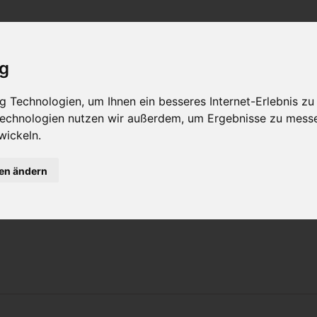
Philosophie
Workshops & Ausbildung
Online Yogast
ig
a Günther
 Technologien, um Ihnen ein besseres Internet-Erlebnis zu
 Technologien nutzen wir außerdem, um Ergebnisse zu mess
wickeln.
erin
gen ändern