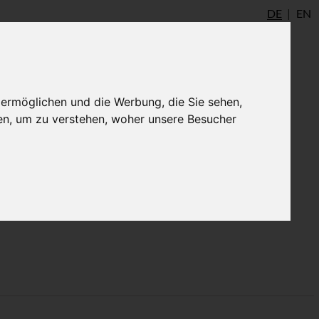
DE
EN
udio
AYInstitute Ulm
Shop
Login
 ermöglichen und die Werbung, die Sie sehen,
en, um zu verstehen, woher unsere Besucher