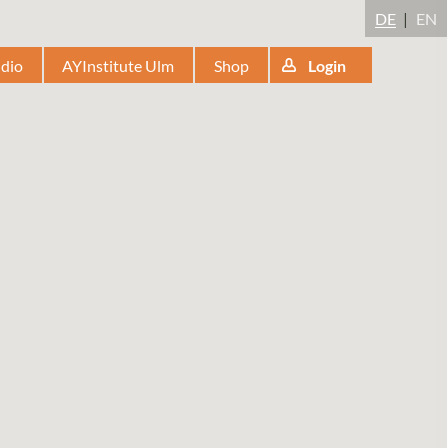
DE
EN
udio
AYInstitute Ulm
Shop
Login