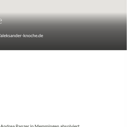
e
//aleksander-knoche.de
ei Andrea Panzer in Memmingen absolviert.