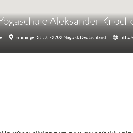
Yogaschule Aleksander Knoch
he
Emminger Str. 2, 72202 Nagold, Deutschland
http:
ren Ashtanga-Yoga und habe eine zweineinhalb-jährige Ausbildung b