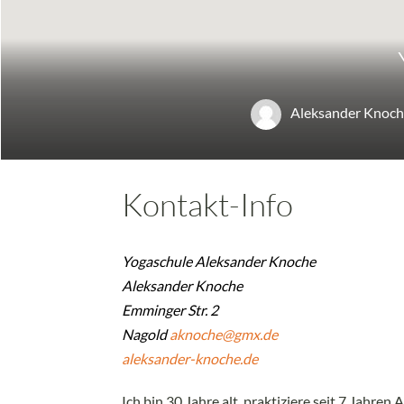
Aleksander Knoc
Kontakt-Info
Yogaschule Aleksander Knoche
Aleksander Knoche
Emminger Str. 2
Nagold
aknoche@gmx.de
aleksander-knoche.de
Ich bin 30 Jahre alt, praktiziere seit 7 Jah