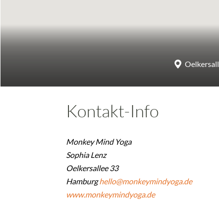
Oelkersal
Kontakt-Info
Monkey Mind Yoga
Sophia Lenz
Oelkersallee 33
Hamburg
hello@monkeymindyoga.de
www.monkeymindyoga.de