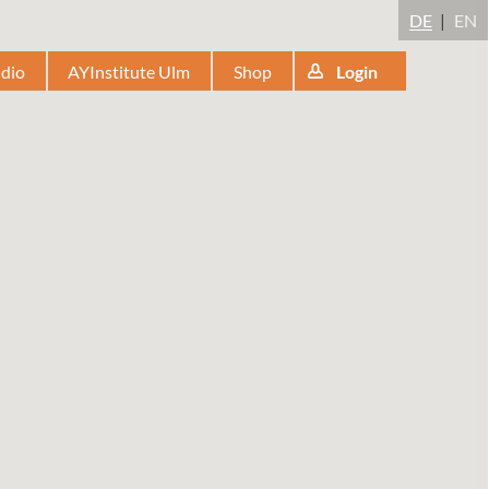
DE
EN
udio
AYInstitute Ulm
Shop
Login