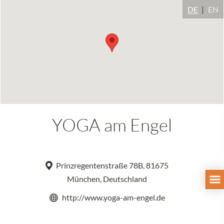
DE
EN
YOGA am Engel
Prinzregentenstraße 78B, 81675
München, Deutschland
http://www.yoga-am-engel.de