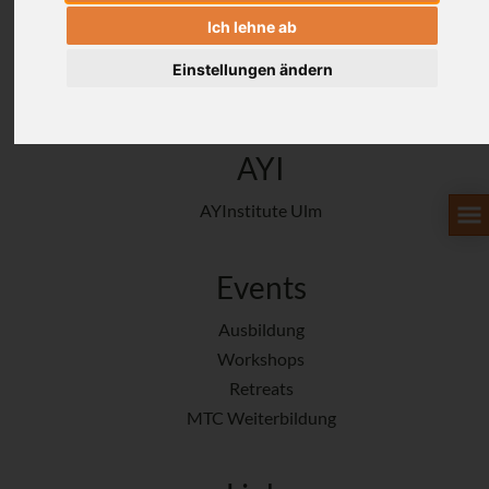
Traditioneller Ashtanga Yoga, innovative Therapie,
Ich lehne ab
Alignment, Movement Culture und inspirierende
Philosophie
Einstellungen ändern
AYI
AYInstitute Ulm
Events
Ausbildung
Workshops
Retreats
MTC Weiterbildung