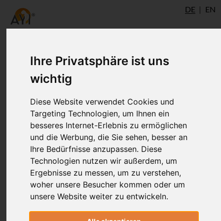
DE
EN
Ihre Privatsphäre ist uns
Advanced - Milestep 3
wichtig
Diese Website verwendet Cookies und
Dies ist der dritte Meilenstein in Deiner
Targeting Technologien, um Ihnen ein
®
AYI
Advanced Ausbildung. In diesem E-
besseres Internet-Erlebnis zu ermöglichen
Learning bekommst Du insgesamt
und die Werbung, die Sie sehen, besser an
folgende Aufgaben: 30 mal Praxis mit
Ihre Bedürfnisse anzupassen. Diese
verschiedenem Fokus (Asana, Pranayama,
Technologien nutzen wir außerdem, um
Meditation), 36 Tage Alltagsreflexionen
Ergebnisse zu messen, um zu verstehen,
zum Yoga Sutra, 12 theoretische Aufgaben
woher unsere Besucher kommen oder um
zum Yoga Sutra und weitere 12
unsere Website weiter zu entwickeln.
Devanagari Likhita-Japa Meditationen, 5