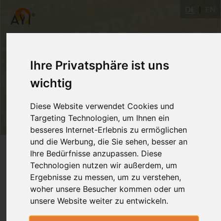
DE
EN
Ihre Privatsphäre ist uns
wichtig
Diese Website verwendet Cookies und
Targeting Technologien, um Ihnen ein
besseres Internet-Erlebnis zu ermöglichen
und die Werbung, die Sie sehen, besser an
Chat&Share
Ihre Bedürfnisse anzupassen. Diese
Technologien nutzen wir außerdem, um
Ergebnisse zu messen, um zu verstehen,
Inspirationen oder Fragen? Hier kannst
woher unsere Besucher kommen oder um
unsere Website weiter zu entwickeln.
Du mit anderen Teilnehmern diskutieren
und zu diesen Vertiefungsthemen Fragen