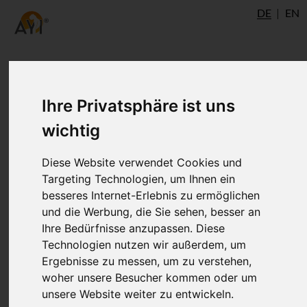
DE
EN
Ihre Privatsphäre ist uns
Autor
wichtig
Diese Website verwendet Cookies und
Targeting Technologien, um Ihnen ein
besseres Internet-Erlebnis zu ermöglichen
und die Werbung, die Sie sehen, besser an
Ihre Bedürfnisse anzupassen. Diese
Technologien nutzen wir außerdem, um
Ergebnisse zu messen, um zu verstehen,
Dr. Ronald Steiner
woher unsere Besucher kommen oder um
®
AYI
Expert
Ulm
AshtangaYoga.info
unsere Website weiter zu entwickeln.